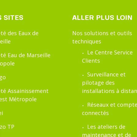
 SITES
ALLER PLUS LOIN
été des Eaux de
Nos solutions et outils
eille
techniques
Le Centre Service
été Eau de Marseille
Clients
opole
Surveillance et
ïgo
pilotage des
été Assainissement
installations à dista
est Métropole
Réseaux et compt
i
connectés
zo TP
Les ateliers de
maintenance et de