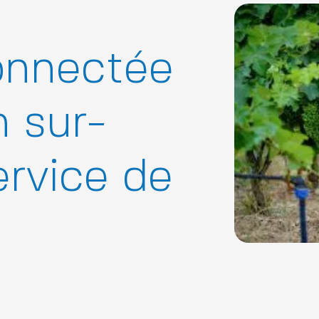
connectée
n sur-
rvice de