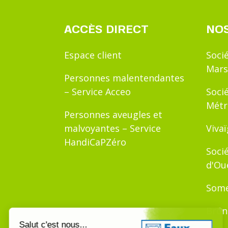
ACCÈS DIRECT
NOS
Espace client
Soci
Mars
Personnes malentendantes
– Service Acceo
Soci
Métr
Personnes aveugles et
malvoyantes – Service
Viva
HandiCaPZéro
Soci
d'Ou
Some
Bron