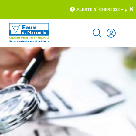
ALERTE S
É
CHERESSE – pour c