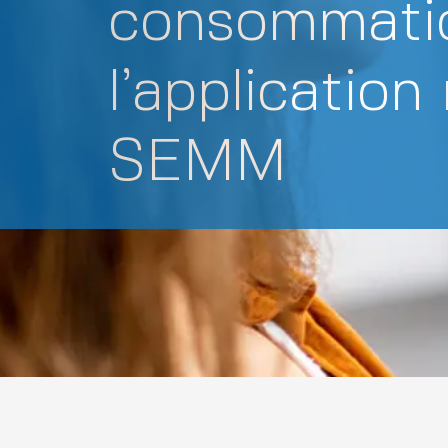
consommati
l’applicatio
SEMM