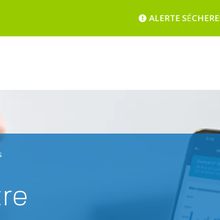
ALERTE S
É
CHERESSE – pour con
s
tre