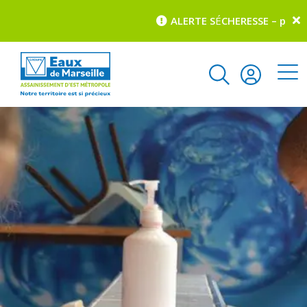
ALERTE S
É
CHERESSE – pour co