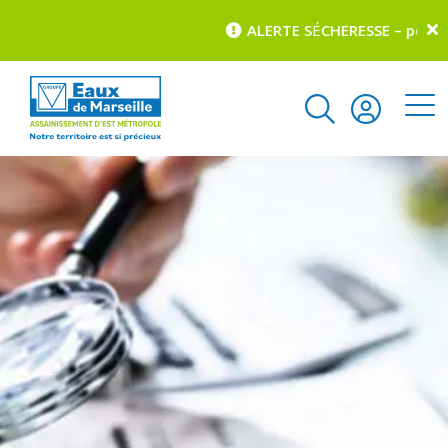
ALERTE S
É
CHERESSE – pour co