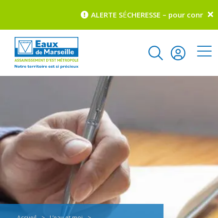
ALERTE S
É
CHERESSE – pour connaître la
Accueil
>
L’eau et moi
>