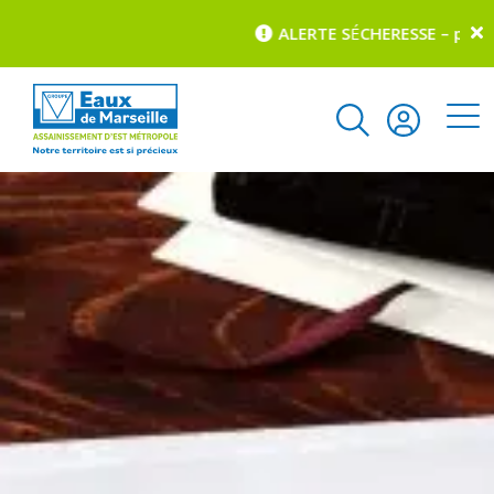
ALERTE S
É
CHERESSE – pour c