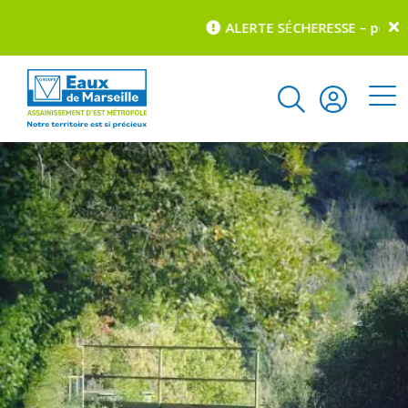
ALERTE S
É
CHERESSE – pour co