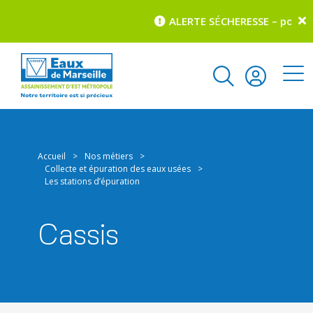
ALERTE S
É
CHERESSE – pour co
Accueil
>
Nos métiers
>
Collecte et épuration des eaux usées
>
Les stations d’épuration
Cassis